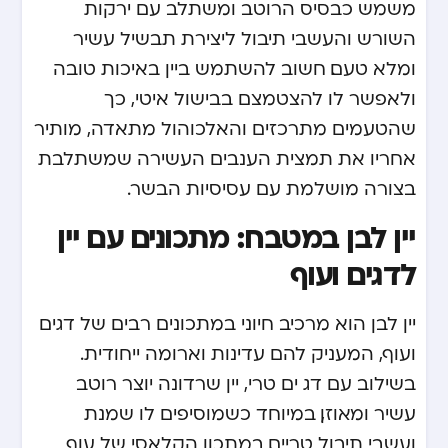
משמש כבסיס הרוטב ומשתלב עם ירקות
השורש והעשבי תיבול ליצירת תבשיל עשיר
ומלא טעם. חשוב להשתמש ביין באיכות טובה
ולאפשר לו להצטמצם בבישול איטי, כך
שהטעמים מתרכזים והאלכוהול מתאדה, מותיר
אחריו את תמצית הענבים העשירה שמשתלבת
בצורה מושלמת עם עסיסיות הבשר.
יין לבן במטבח: מתכונים עם יין
לדגים ועוף
יין לבן הוא מרכיב חיוני במתכונים רבים של דגים
ועוף, המעניק להם עדינות וארומה ייחודית.
בשילוב עם דג ים טרי, יין שרדונה יוצר רוטב
עשיר ומאוזן, במיוחד כשמוסיפים לו שמנת
ועשבי תיבול טריים. במתכון הקלאסי של עוף