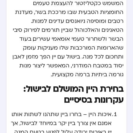
המשמש כקטליזטור להעצמת טעמים.
החומציות הטבעית שבו מרככת בשר, מעדנת
רטבים ומוסיפה ניואנסים עדינים למנות.
הטאנינים והאלכוהול שביין תורמים לפירוק סיבי
הבשר ולשחרור טעמי אומאמי עשירים, בעוד
שהארומות המורכבות שלו מעניקות עומק
ותחכום לכל מנה. בישול עם יין הפך מזמן לאבן
יסוד במטבח המודרני, המאפשר ליצור מנות
גורמה ביתיות ברמה מקצועית.
בחירת היין המושלם לבישול:
עקרונות בסיסיים
איכות היין – בחרו ביין שתהנו לשתות אותו.
אמנם אין צורך ביין יקר במיוחד לבישול, אך
יין באיכות ירודה עלול לפגוע בטעם המנה