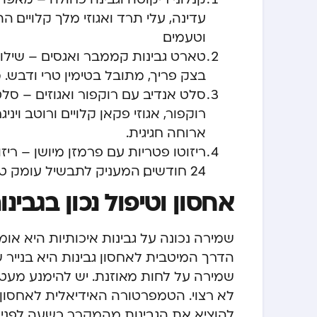
עדינה, עלי תרד ואגוזי מלך קלויי
וטעמים.
טארט גבינות קממבר ואגסים – שיל
בצק פריך, מתובל בטימין טרי ודבש
סלט אנדיב עם רוקפור ואגוזים – סל
רוקפור, אגוזי פקאן קלויים ורוטב וינ
ארוחה חגיגית.
ריזוטו פטריות עם פרמזן מיושן – ריזו
24 חודשים, המעניק לתבשיל עומק טעמים ייחודי ומרקם מושלם.
אחסון וטיפול נכון בגבינו
שמירה נכונה על גבינות איכותיות היא או
הדרך המיטבית לאחסון גבינות היא בנייר ש
שמירה על לחות מאוזנת. יש להימנע מעטיפת
להוציא את הגבינות מהמקרר כשעה לפני 