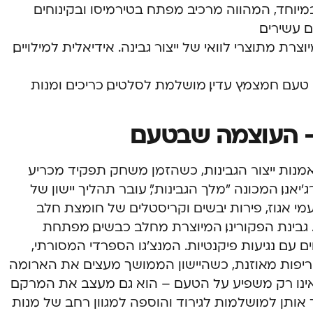
יוחד, המהווה מרכיב מפתח בטירמיסו ובקינוחים
 עשירים.
צרת מתוצרי לוואי של ייצור גבינה. אידיאלית למילויים,
טעם חמצמץ עדין. מושלמת לסלטים, כריכים ומנות
 – העוצמה שבטעם
אמנות ייצור הגבינות, כשהזמן משחק תפקיד מכריע
אנו, המכונה "מלך הגבינות", עובר תהליך יישון של
 טעמי אגוז, פירות יבשים וקריסטלים של חומצת חלב
 גבינת הפקורינו, המיוצרת מחלב כבשים, מפתחת
 עם נגיעות פיקנטיות. המנצ'גו הספרדי המסורתי,
ריפות מאוזנת, כשהיישון הממושך מעצים את הארומה
 אינו רק משפיע על הטעם – הוא גם מעצב את המרקם
פך אותן למושלמות לגירוד והוספה למגוון רחב של מנות