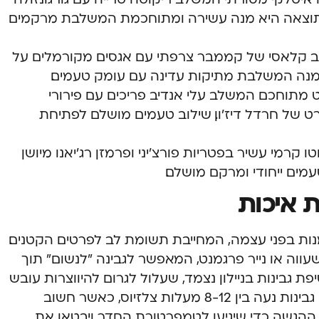
ם. התוצאה היא מנה עשירה ומתוחכמת המשלבת מרקמים
וב קלאסי של קממבר צרפתי עם אגסים מקורמלים על
. מנה המשלבת מתיקות עדינה עם עומק טעמים.
ט מתוחכם המשלב עלי אנדיב פריכים עם פירורי
יגרט של חרדל דיז'ון. שילוב טעמים מושלם לפתיחת
טו קרמי עשיר בפטריות פורצ'יני ופרמזן רג'יאנו מיושן
ת איכות
מנות בפני עצמה, המחייבת תשומת לב לפרטים הקטנים.
עווה או נייר פרגמנט, המאפשר לגבינה "לנשום" תוך
 גבינות בניילון נצמד, שעלול לגרום להיווצרות עובש
לא רצוי. הטמפרטורה האידיאלית לאחסון גבינות נעה בין 8-12 מעלות צלזיוס, כאשר חשוב
ההגשה כדי שיגיעו לטמפרטורת החדר ויבטאו את