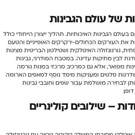
ות של עולם הגבינות
בעולם הגבינות האיכותיות. תהליך ייצורן הייחודי כולל
ות את העורקים הכחולים-ירקרקים האופייניים והטעם
ית, גורגונזולה האיטלקית ושטילטון הבריטית מציגות
נת לבין מתיקות עדינה. במטבח המודרני, גבינות
ת מפואר, אלא גם כמרכיב מרכזי במנות גורמה
דרגות סלטים ומעניקות מימד נוסף למאפים. הארומה
ן לבחירה מושלמת עבור שפים וחובבי גבינות
ופן.
דות – שילובים קולינריים
 איטלקי מסורתי המשלב ריקוטה טרייה עם גורגונזולה