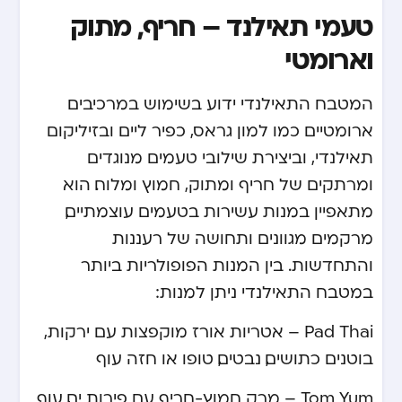
טעמי תאילנד – חריף, מתוק
וארומטי
המטבח התאילנדי ידוע בשימוש במרכיבים
ארומטיים כמו למון גראס, כפיר ליים ובזיליקום
תאילנדי, וביצירת שילובי טעמים מנוגדים
ומרתקים של חריף ומתוק, חמוץ ומלוח. הוא
מתאפיין במנות עשירות בטעמים עוצמתיים,
מרקמים מגוונים ותחושה של רעננות
והתחדשות. בין המנות הפופולריות ביותר
במטבח התאילנדי ניתן למנות:
Pad Thai – אטריות אורז מוקפצות עם ירקות,
בוטנים כתושים, נבטים, טופו או חזה עוף
Tom Yum – מרק חמוץ-חריף עם פירות ים, עוף