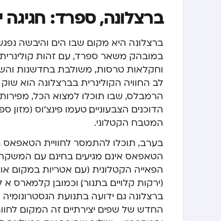
ברצלונה, ספרד: חגיגה 
ברצלונה היא מקום שבו הים והיבשה נפגש
במובהק משאר ספרד, עם זהות קולינרית 
וחקלאות טרסות, משולבת בחדשנות והשפ
לב החוויה הקולינרית בברצלונה הוא שוק
הרמבלס, שבו תוכלו למצוא הכל, מפירות ים ט
הדוכנים הצבעוניים, טעמו פינצ’וס (מזון 
המטבח הקטלוני.
בערב, תוכלו להתמסר לחוויית הטאפאס הא
הטאפאס אינם מגיעים בחינם עם המשקה, אך
הפאייה הקטלונית (עם אטריות במקום אורז
(ירקות קלויים בתנור), וכמובן קלמארס א 
ברצלונה גם ידועה בתנועת הגסטרונומיה 
החדש של שפים יצירתיים. זה המקום לחוות