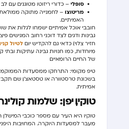
סופלי
– כדורי ריזוטו מטוגנים עם ל
מריטוצו
– לחמנייה מתוקה ממולאת
האמיתיים.
חובבי אוכל אמיתיים ישמחו לגלות את שוק 
גבינות ודגים לצד דוכני רחוב המגישים פי
לטיול קני
חזיר צלוי). כדאי גם להקדיש יום
מיוחדות, כמו חנויות גבינה עתיקות ובתי
של החיים הרומאיים.
טיפ מקומי: התרחקו ממסעדות הממוקמות 
בשכונת טרסטוורה או טסטאצ’ו, שם תקבלו
אמיתית.
טוקיו, יפן: שלמות קולינ
טוקיו היא העיר עם מספר כוכבי המישלן 
מעבר למסעדות היוקרה. המחויבות היפנ