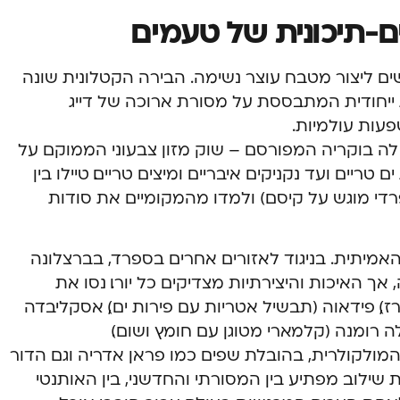
ים-תיכונית של טעמים
ים ליצור מטבח עוצר נשימה. הבירה הקטלונית שונה
ייחודית המתבססת על מסורת ארוכה של דייג
עות עולמיות.
 לה בוקריה המפורסם – שוק מזון צבעוני הממוקם על
ריים ועד נקניקים איבריים ומיצים טריים. טיילו בין
ספרדי מוגש על קיסם) ולמדו מהמקומיים את סודות
מיתית. בניגוד לאזורים אחרים בספרד, בברצלונה
 האיכות והיצירתיות מצדיקים כל יורו. נסו את
), פידאוה (תבשיל אטריות עם פירות ים), אסקליבדה
לה רומנה (קלמארי מטוגן עם חומץ ושום).
המולקולרית, בהובלת שפים כמו פראן אדריה וגם הדור
 שילוב מפתיע בין המסורתי והחדשני, בין האותנטי