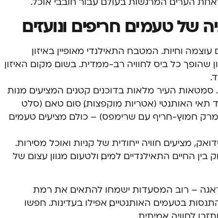
אחת הערים המרגשות בעולם עבור חובבי אוכל.
יה של טעמים חריפים ונועזים
עוצמה וחיות. המטבח התאילנדי מאופיין באיזון
ון שהופך כל ביס לחוויה רב-ממדית. בשום מקום האיזון
.
. סמטאות העיר מלאות בדוכנים קטנים המציעים מנות
 תאי האותנטי (אטריות מוקפצות), סום טאם (סלט
ג (מרק חמוץ-חריף עם שרימפס) – כולם מציעים טעמים
אק, מציעים חוויה ייחודית של קניות ואוכל מסירות.
בין החיים התאילנדיים למים, ולטעום מגוון עצום של
אגה – רוב המסעדות ישמחו להתאים את רמת
נסות בטעמים האותנטיים, אפילו בעדינות. חפשו
זכו לחוויה אמיתית.