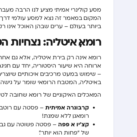
מסע קולינרי אמיתי מציע לנו הרבה מעבר
המקום. במאמר זה נצא למסע עולמי דרך 
ביותר בעולם – ערים שבהן האוכל אינו רק
רומא, איטליה: נצחיות 
רומא אינה רק בירת איטליה, אלא גם אחת 
ארוחה היא שיעור היסטוריה, יחד עם חג
– שימוש במעט מרכיבים איכותיים שיוצרים
באיטליה, המטבח הרומאי שומר על גישה יש
המאכלים האיקוניים של רומא שחובה לטעו
קרבונרה אמיתית
– פסטה עם רוטב ק
רומאנו, ללא שמנת!
קצ’יו א פפה
– פסטה פשוטה עם גבינ
של “פחות הוא יותר”.