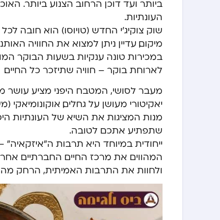
ביותר ועד דוכן הרחוב הצנוע ביותר. האוכ
העונתיות.
שוק צוקיג’י החדש (טויוסו) הוא חובה ל
מיקום, עדיין ניתן למצוא את החוויה האו
במכירות טונה ענקיות בשעות הבוקר המו
לארוחת בוקר – חוויה שתיזכר כל החיים.
מעבר לסושי, המטבח היפני מציע עושר מ
יאקיטורי מעושן על גחלים, אוקונומיאקי (מע
מנות המציגות את השיא של העונתיות היפני
שתפתיע אתכם לטובה.
ייחודית במיוחד היא תרבות ה”איזקאיה” –
המהווים את מרכז החיים החברתיים אחרי 
ולחוות את התרבות האמיתית, הרחק מהמסל