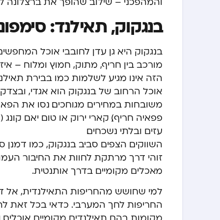
והמהפכני – שילוב שהופך את ברצלונה ל
בנגקוק, תאילנד: סימפונ
בנגקוק היא גן עדן לחובבי אוכל המחפשים 
מורכב בין חריף, מתוק, חמוץ ומלוח – איז
הזה אינו מגיע לשלמות כמו בבירת תאילנד
אוכל הרחוב של בנגקוק הוא אגדי, ובצדק
משובחות במחירים מגוחכים. נסו את הפאד
פפאיה חריף), קארי ירוק או טום יאם קונ
עזים ובלתי נשכחים.
השווקים הצפים סביב בנגקוק, כמו דמנן סדו
זוהי דרך מרתקת לחוות את החיבור העמוק 
מאכלים מקומיים בדרך אותנטית.
למי שחושש מהחריפות התאילנדית, אל ד
החריפות לחך המערבי. כדאי בכל זאת להת
מקומות בהם תאילנדים מקומיים אוכלים, ות